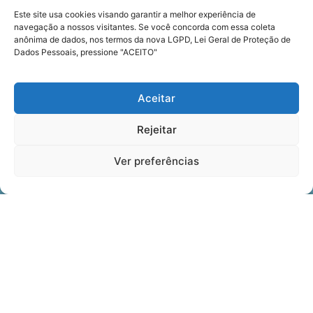
Este site usa cookies visando garantir a melhor experiência de
navegação a nossos visitantes. Se você concorda com essa coleta
anônima de dados, nos termos da nova LGPD, Lei Geral de Proteção de
Dados Pessoais, pressione "ACEITO"
Registre Seus Melhores
Aceitar
Momentos Em Segurança
Rejeitar
COTE E CONTRATE AGORA
Ver preferências