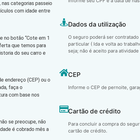
Informe seu CPF e a data de na
 nas categorias passeio
eículos com idade entre
Dados da utilização
O seguro poderá ser contratado
que no botão “Cote em 1
particular ( Ida e volta ao trabal
oferta que temos para
seja; não é aceito para atividade
storia do seu carro e
CEP
 de endereço (CEP) ou o
ada, faça o
Informe o CEP de pernoite, gara
atura com base nos
Cartão de crédito
 não se preocupe, não
Para concluir a compra do segur
lidade é cobrado mês a
cartão de crédito.