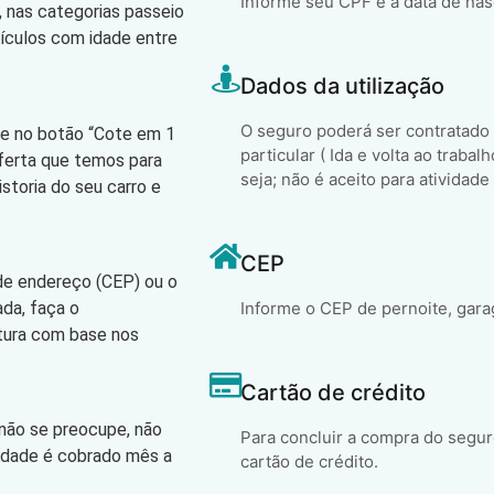
Informe seu CPF e a data de na
 nas categorias passeio
eículos com idade entre
Dados da utilização
O seguro poderá ser contratado
que no botão “Cote em 1
particular ( Ida e volta ao trabal
oferta que temos para
seja; não é aceito para atividade
storia do seu carro e
CEP
 de endereço (CEP) ou o
ada, faça o
Informe o CEP de pernoite, gara
atura com base nos
Cartão de crédito
 não se preocupe, não
Para concluir a compra do segur
lidade é cobrado mês a
cartão de crédito.