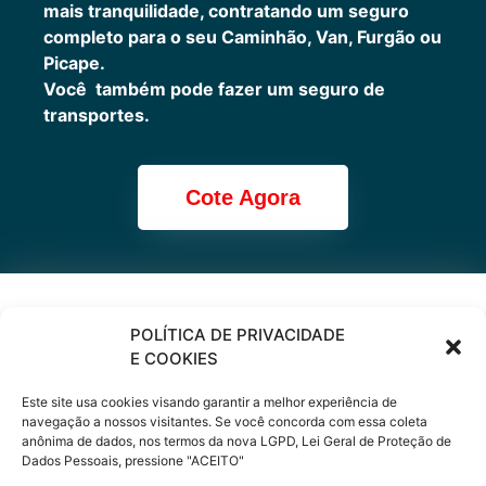
mais tranquilidade, contratando um seguro
completo para o seu Caminhão, Van, Furgão ou
Picape.
Você também pode fazer um seguro de
transportes.
Cote Agora
Cote online ou
POLÍTICA DE PRIVACIDADE
E COOKIES
peça via
Este site usa cookies visando garantir a melhor experiência de
WhatsApp
navegação a nossos visitantes. Se você concorda com essa coleta
anônima de dados, nos termos da nova LGPD, Lei Geral de Proteção de
Dados Pessoais, pressione "ACEITO"