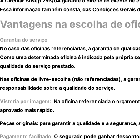
A Circular Susep 256/04 garante o direito ao cliente de e
Essa informação também consta, das Condições Gerais da
Vantagens na escolha de ofi
Garantia do serviço
No caso das oficinas referenciadas, a garantia de qualid
Como uma determinada oficina é indicada pela própria
qualidade do serviço prestado.
Nas oficinas de livre-escolha (não referenciadas), a gar
responsabilidade sobre a qualidade do serviço.
Vistoria por imagem:
Na oficina referenciada o orçament
aprovado mais rápido.
Peças originais: para garantir a qualidade e a segurança
Pagamento facilitado:
O segurado pode ganhar descontos n