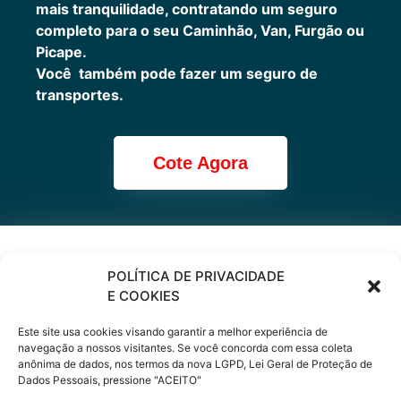
mais tranquilidade, contratando um seguro
completo para o seu Caminhão, Van, Furgão ou
Picape.
Você também pode fazer um seguro de
transportes.
Cote Agora
Cote online ou
POLÍTICA DE PRIVACIDADE
E COOKIES
peça via
Este site usa cookies visando garantir a melhor experiência de
WhatsApp
navegação a nossos visitantes. Se você concorda com essa coleta
anônima de dados, nos termos da nova LGPD, Lei Geral de Proteção de
Dados Pessoais, pressione "ACEITO"