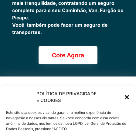
mais tranquilidade, contratando um seguro
completo para o seu Caminhão, Van, Furgão ou
Picape.
Você também pode fazer um seguro de
transportes.
Cote Agora
Cote online ou
POLÍTICA DE PRIVACIDADE
E COOKIES
peça via
Este site usa cookies visando garantir a melhor experiência de
WhatsApp
navegação a nossos visitantes. Se você concorda com essa coleta
anônima de dados, nos termos da nova LGPD, Lei Geral de Proteção de
Dados Pessoais, pressione "ACEITO"