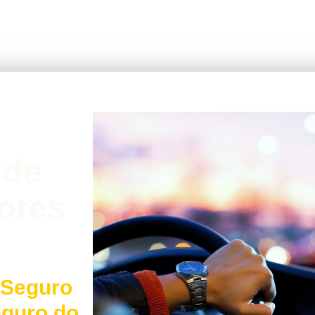
 de
ores
 Seguro
eguro do