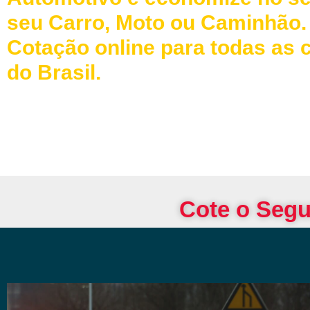
seu Carro, Moto ou Caminhão.
Cotação online para todas as 
do Brasil.
Cote o Segu