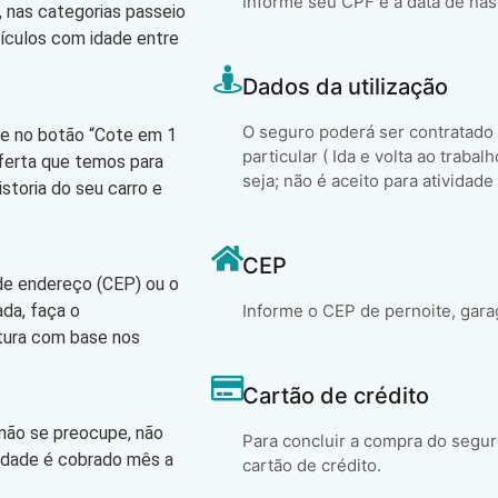
Informe seu CPF e a data de na
 nas categorias passeio
eículos com idade entre
Dados da utilização
O seguro poderá ser contratado
que no botão “Cote em 1
particular ( Ida e volta ao trabal
oferta que temos para
seja; não é aceito para atividade
storia do seu carro e
CEP
 de endereço (CEP) ou o
ada, faça o
Informe o CEP de pernoite, gara
atura com base nos
Cartão de crédito
 não se preocupe, não
Para concluir a compra do segur
lidade é cobrado mês a
cartão de crédito.