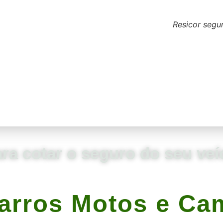
Resicor segu
ara cotar o seguro do seu veí
arros Motos e Ca