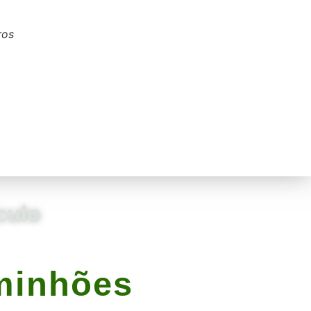
ros
culo
minhões