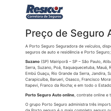
Ir
para
o
conteúdo
Preço de Seguro 
A Porto Seguro Seguradora de veículos, dispo
seguros de auto e residência e Porto Seguro
Suzano
(SP) Mairiporã – SP – São Paulo, Atib
Serra, Suzano, Poá, Itaquaquecetuba, Mauá, 
Embú Guaçu, Rio Grande da Serra, Jandira, S
Carapicuíba, Barueri, Osasco, Francisco Morat
Itapevi, Franco da Rocha; e em todo o Estado
Porto Seguro Auto online
, contrate online 
O grupo Porto Seguro administra três import
da Porto seguro é o mais completo seguro pa