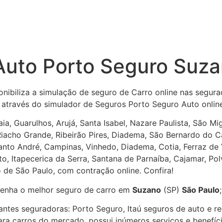
Auto Porto Seguro Suz
nibiliza a simulação de seguro de Carro online nas segura
; através do simulador de Seguros Porto Seguro Auto onlin
aia, Guarulhos, Arujá, Santa Isabel, Nazare Paulista, São 
Riacho Grande, Ribeirão Pires, Diadema, São Bernardo do 
anto André, Campinas, Vinhedo, Diadema, Cotia, Ferraz de 
o, Itapecerica da Serra, Santana de Parnaíba, Cajamar, Polv
 de São Paulo, com contração online. Confira!
e tenha o melhor seguro de carro em
Suzano
(SP)
São Paulo
antes seguradoras: Porto Seguro, Itaú seguros de auto e r
ra carros do mercado, possui inúmeros serviços e benefíci