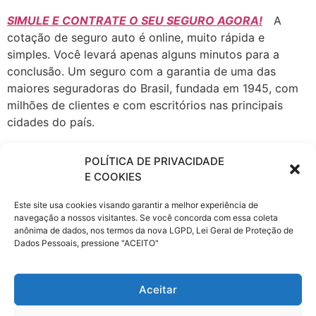
SIMULE E CONTRATE O SEU SEGURO AGORA!
A
cotação de seguro auto é online, muito rápida e
simples. Você levará apenas alguns minutos para a
conclusão. Um seguro com a garantia de uma das
maiores seguradoras do Brasil, fundada em 1945, com
milhões de clientes e com escritórios nas principais
cidades do país.
A Porto Seguro atua em todos os ramos de Seguros,
POLÍTICA DE PRIVACIDADE
Patrimoniais e de Pessoas, seguro Automóvel, Saúde
E COOKIES
Empresarial, fiança locatícia, Patrimonial, Vida e
Transportes, Previdência, Consórcio de Imóveis e
Este site usa cookies visando garantir a melhor experiência de
Automóveis, Administração de Investimentos,
navegação a nossos visitantes. Se você concorda com essa coleta
anônima de dados, nos termos da nova LGPD, Lei Geral de Proteção de
Financiamento, Capitalização e Cartão de Crédito,
Dados Pessoais, pressione "ACEITO"
Proteção e Monitoramento, Serviços a Condomínios e
Residências e Telecomunicações.
Aceitar