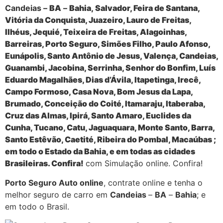
Candeias –
BA
–
Bahia, Salvador, Feira de Santana,
Vitória da Conquista, Juazeiro, Lauro de Freitas,
Ilhéus, Jequié, Teixeira de Freitas, Alagoinhas,
Barreiras, Porto Seguro, Simões Filho, Paulo Afonso,
Eunápolis, Santo Antônio de Jesus, Valença, Candeias,
Guanambi, Jacobina, Serrinha, Senhor do Bonfim, Luís
Eduardo Magalhães, Dias d’Ávila, Itapetinga, Irecê,
Campo Formoso, Casa Nova, Bom Jesus da Lapa,
Brumado, Conceição do Coité, Itamaraju, Itaberaba,
Cruz das Almas, Ipirá, Santo Amaro, Euclides da
Cunha, Tucano, Catu, Jaguaquara, Monte Santo, Barra,
Santo Estêvão, Caetité, Ribeira do Pombal, Macaúbas ;
em todo o Estado da Bahia, e em todas as cidades
Brasileiras. Confira!
com Simulação online. Confira!
Porto Seguro Auto online
, contrate online e tenha o
melhor seguro de carro em
Candeias
–
BA
–
Bahia
; e
em todo o Brasil.