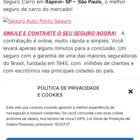
Seguro Carro em
Itapevi
– SP – São Paulo
,
o melhor
seguro de carro do mercado!
SIMULE E CONTRATE O SEU SEGURO AGORA!
A
contratação é online, muito rápida e simples. Você
levará apenas alguns minutos para a conclusão. Um
seguro com a garantia de uma das maiores seguradoras
do Brasil, fundada em 1945, com milhões de clientes e
com escritórios nas principais cidades do país.
A Porto Seguro atua em todos os ramos de Seguros,
POLÍTICA DE PRIVACIDADE
Patrimoniais e de Pessoas, seguro Automóvel, Saúde
E COOKIES
Empresarial, fiança locatícia, Patrimonial, Vida e
Transportes, Previdência, Consórcio de Imóveis e
Este site usa cookies visando garantir a melhor experiência de
Automóveis, Administração de Investimentos,
navegação a nossos visitantes. Se você concorda com essa coleta
anônima de dados, nos termos da nova LGPD, Lei Geral de Proteção de
Financiamento, Capitalização e Cartão de Crédito,
Dados Pessoais, pressione "ACEITO"
Proteção e Monitoramento, Serviços a Condomínios e
Residências e Telecomunicações.