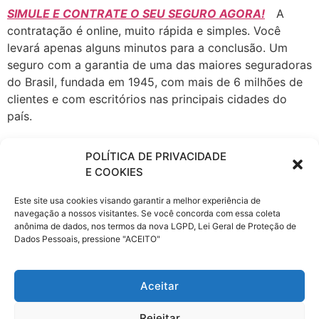
SIMULE E CONTRATE O SEU SEGURO AGORA!
A
contratação é online, muito rápida e simples. Você
levará apenas alguns minutos para a conclusão. Um
seguro com a garantia de uma das maiores seguradoras
do Brasil, fundada em 1945, com mais de 6 milhões de
clientes e com escritórios nas principais cidades do
país.
A Porto Seguro atua em todos os ramos de Seguros,
POLÍTICA DE PRIVACIDADE
Patrimoniais e de Pessoas, seguro Automóvel, Saúde
E COOKIES
Empresarial, fiança locatícia, Patrimonial, Vida e
Transportes, Previdência, Consórcio de Imóveis e
Este site usa cookies visando garantir a melhor experiência de
Automóveis, Administração de Investimentos,
navegação a nossos visitantes. Se você concorda com essa coleta
anônima de dados, nos termos da nova LGPD, Lei Geral de Proteção de
Financiamento, Capitalização e Cartão de Crédito,
Dados Pessoais, pressione "ACEITO"
Proteção e Monitoramento, Serviços a Condomínios e
Residências e Telecomunicações.
Aceitar
Rejeitar
Com as tags
Porto Seguro Auto
,
Porto seguroonline
,