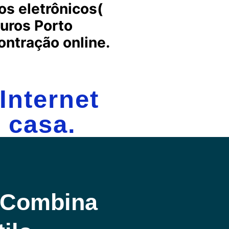
s eletrônicos(
uros Porto
ontração online.
Internet
 casa.
 Combina