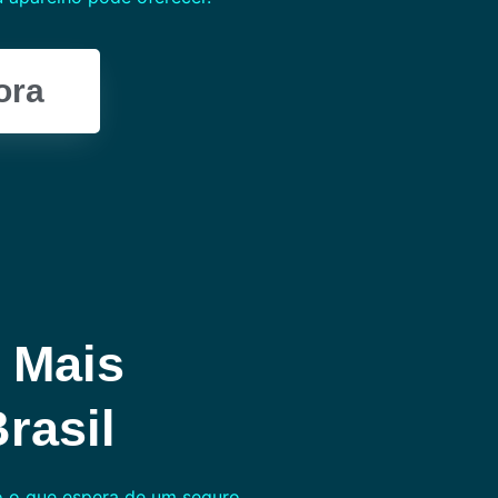
ora
 Mais
rasil
 o que espera de um seguro