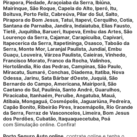
Pirapora, Piedade, Araçoiaba da Serra, Ibiúna,
Mairinque, São Roque, Capela do Alto, Iperó, Itu,
Boituva, Porto Feliz, Cabreúva, Pilar do Sul, Salto,
Pirapora do Bom Jesus, Tatuí, Itapevi, Cerquilho, Cotia,
Santana de Parnaíba, Jandira, Indaiatuba, Elias Fausto,
Tietê, Juquitiba, Barueri, Itupeva, Embu das Artes, São
Lourenço da Serra, Cajamar, Carapicuíba, Capivari,
Itapecerica da Serra, Itapetininga, Osasco, Taboão da
Serra, Monte Mor, Laranjal Paulista, Jundiaí, Embu
Guaçu, Louveira, Várzea Paulista, Caieiras, Vinhedo,
Francisco Morato, Franco da Rocha, Valinhos,
Hortolândia, Rio das Pedras, Campinas, São Paulo,
Miracatu, Sumaré, Conchas, Diadema, Itatiba, Nova
Odessa, Jarinu, Sata Bárbar dOeste, Juquiá, São
Bernardo do Campo, Americana, Mairiporã, São
Caetano do Sul, Paulínia, Santo André, Guarulhos,
Piracicaba, Itanhaém, Peruíbe, Angatuba, Mauá,
Atibaia, Mongaguá, Cosmópolis, Jaguariúna, Pedreira,
Capão Bonito, Ribeirão Pires, Iracemápolis, Rio Grande
da Serra, Ferraz de Vasconcelos, Limeira, Bom Jesus
dos Perdões, Cubatão, Itaquaquecetuba, Poá
com Simulação online. Confira!
Porto Seguro Auto online
, contrate online e tenha o