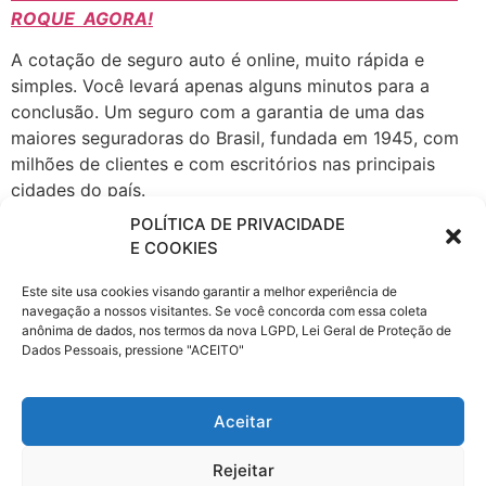
ROQUE AGORA!
A cotação de seguro auto é online, muito rápida e
simples. Você levará apenas alguns minutos para a
conclusão. Um seguro com a garantia de uma das
maiores seguradoras do Brasil, fundada em 1945, com
milhões de clientes e com escritórios nas principais
cidades do país.
POLÍTICA DE PRIVACIDADE
A Porto Seguro atua em todos os ramos de Seguros,
E COOKIES
Patrimoniais e de Pessoas, seguro Automóvel, Saúde
Empresarial, fiança locatícia, Patrimonial, Vida e
Este site usa cookies visando garantir a melhor experiência de
Transportes, Previdência, Consórcio de Imóveis e
navegação a nossos visitantes. Se você concorda com essa coleta
anônima de dados, nos termos da nova LGPD, Lei Geral de Proteção de
Automóveis, Administração de Investimentos,
Dados Pessoais, pressione "ACEITO"
Financiamento, Capitalização e Cartão de Crédito,
Proteção e Monitoramento, Serviços a Condomínios e
Residências e Telecomunicações.
Aceitar
Rejeitar