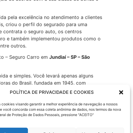
da pela excelência no atendimento a clientes
s, criou o perfil do segurado para uma
e contrata o seguro auto, os centros
eguro e também implementou produtos como o
ntre outros.
uto – Seguro Carro em
Jundiaí – SP – São
pida e simples. Você levará apenas alguns
oras do Brasil, fundada em 1945, com
POLÍTICA DE PRIVACIDADE E COOKIES
Empresarial, fiança locatícia, Patrimonial,
sa cookies visando garantir a melhor experiência de navegação a nossos
Financiamento, Capitalização e Cartão de
 Se você concorda com essa coleta anônima de dados, nos termos da nova
eral de Proteção de Dados Pessoais, pressione "ACEITO"