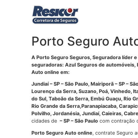
Ir
para
o
conteúdo
Porto Seguro Auto
A Porto Seguro Seguros, Seguradora líder e
seguradoras: Azul Seguros de automóveis, I
Auto online em:
Jundiaí – SP – São Paulo, Mairiporã – SP – Sã
Lourenço da Serra, Suzano, Poá, Vinhedo, I
do Sul, Taboão da Serra, Embú Guaçu, Rio Gr
Rio Grande da Serra,Paranapiacaba, Carapicuí
Polvilho, Jordanésia, Jundiaí, Caieiras, Cab
cidades de
– SP – São Paulo
com contração on
Porto Seguro Auto online
, contrate Seguro 