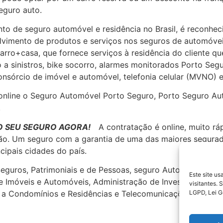
eguro auto.
o de seguro automóvel e residência no Brasil, é reconheci
olvimento de produtos e serviços nos seguros de automóvei
carro+casa, que fornece serviços à residência do cliente qu
o a sinistros, bike socorro, alarmes monitorados Porto S
onsórcio de imóvel e automóvel, telefonia celular (MVNO) e
e online o Seguro Automóvel Porto Seguro, Porto Seguro A
!
O SEU SEGURO AGORA!
A contratação é online, muito rá
ão. Um seguro com a garantia de uma das maiores segurad
ncipais cidades do país.
uros, Patrimoniais e de Pessoas, seguro Automóvel, Saúde 
Este site u
de Imóveis e Automóveis, Administração de Investimentos, 
visitantes.
LGPD, Lei G
s a Condomínios e Residências e Telecomunicações.