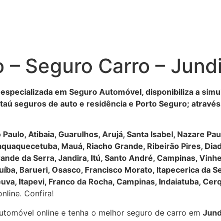
 – Seguro Carro – Jundi
 especializada em Seguro Automóvel, disponibiliza a simu
taú seguros de auto e residência e Porto Seguro; atravé
o Paulo, Atibaia, Guarulhos, Arujá, Santa Isabel, Nazare Pa
taquaquecetuba, Mauá, Riacho Grande, Ribeirão Pires, D
ande da Serra, Jandira, Itú, Santo André, Campinas, Vinh
ba, Barueri, Osasco, Francisco Morato, Itapecerica da Ser
reuva, Itapevi, Franco da Rocha, Campinas, Indaiatuba, Cer
line. Confira!
automóvel online e tenha o melhor seguro de carro em
Jund