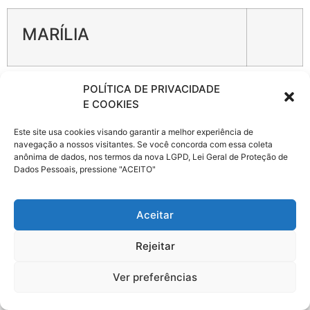
MARÍLIA
POLÍTICA DE PRIVACIDADE
Endereço:
AV CASTRO ALVES, 1745
E COOKIES
Telefone:
(14) 3402-9100
Este site usa cookies visando garantir a melhor experiência de
navegação a nossos visitantes. Se você concorda com essa coleta
anônima de dados, nos termos da nova LGPD, Lei Geral de Proteção de
Dados Pessoais, pressione "ACEITO"
Contrate
Lacio, Dirceu, Padre Nóbrega,
Porto
Vera Cruz, Oriente, Amadeu
Seguro
Amaral, Avencas, Jafa, Rosália,
auto
Lupércio, caucu, Pompéia
Aceitar
online
também,
Rejeitar
nas
cidades:
Ver preferências