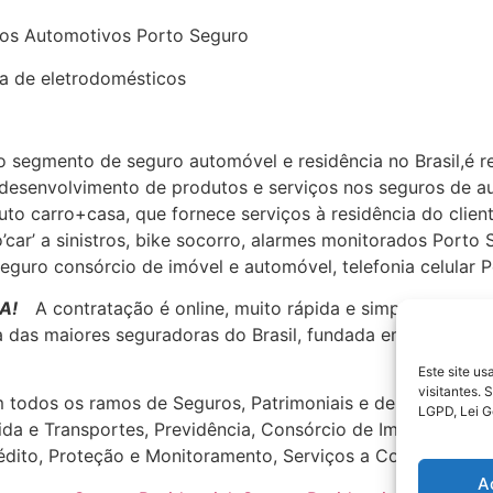
tros Automotivos Porto Seguro
a de eletrodomésticos
o segmento de seguro automóvel e residência no Brasil,é r
o desenvolvimento de produtos e serviços nos seguros de a
uto carro+casa, que fornece serviços à residência do clien
’car’ a sinistros, bike socorro, alarmes monitorados Por
seguro consórcio de imóvel e automóvel, telefonia celular
A!
A contratação é online, muito rápida e simples. Você 
das maiores seguradoras do Brasil, fundada em 1945, com 
Este site u
visitantes.
 todos os ramos de Seguros, Patrimoniais e de Pessoas, s
LGPD, Lei G
 Vida e Transportes, Previdência, Consórcio de Imóveis e A
édito, Proteção e Monitoramento, Serviços a Condomínios 
A