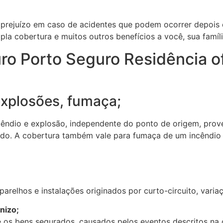
 o prejuízo em caso de acidentes que podem ocorrer depois
la cobertura e muitos outros benefícios a você, sua famíl
ro Porto Seguro Residência o
explosões, fumaça;
cêndio e explosão, independente do ponto de origem, pro
ado. A cobertura também vale para fumaça de um incêndio 
relhos e instalações originados por curto-circuito, varia
nizo;
 os bens segurados, causados pelos eventos descritos na 