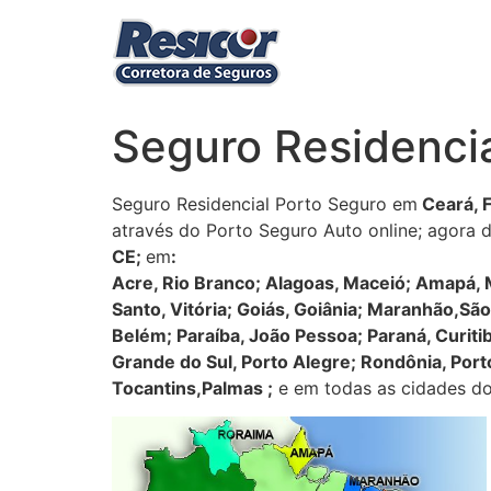
Ir
para
o
conteúdo
Seguro Residencia
Seguro Residencial Porto Seguro em
Ceará, F
através do Porto Seguro Auto online; agora d
CE
;
em
:
Acre, Rio Branco; Alagoas, Maceió; Amapá, Ma
Santo, Vitória; Goiás, Goiânia; Maranhão,Sã
Belém; Paraíba, João Pessoa; Paraná, Curitib
Grande do Sul, Porto Alegre; Rondônia, Porto
Tocantins,Palmas ;
e em todas as cidades do 