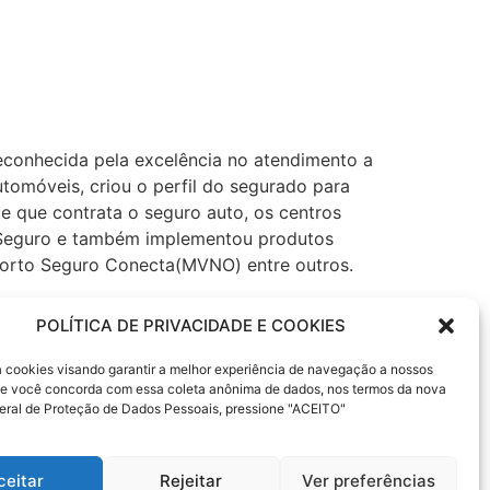
econhecida pela excelência no atendimento a
utomóveis, criou o perfil do segurado para
te que contrata o seguro auto, os centros
to Seguro e também implementou produtos
 Porto Seguro Conecta(MVNO) entre outros.
levará apenas alguns minutos para a
POLÍTICA DE PRIVACIDADE E COOKIES
milhões de clientes e com escritórios nas
sa cookies visando garantir a melhor experiência de navegação a nossos
 Se você concorda com essa coleta anônima de dados, nos termos da nova
eguro Automóvel, Saúde Empresarial, fiança
eral de Proteção de Dados Pessoais, pressione "ACEITO"
utomóveis, Administração de Investimentos,
e Residências e Telecomunicações.
ceitar
Rejeitar
Ver preferências