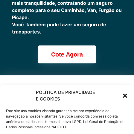
mais tranquilidade, contratando um seguro
completo para o seu Caminhão, Van, Furgão ou
Picape.
Você também pode fazer um seguro de
transportes.
Cote Agora
Cote online ou
POLÍTICA DE PRIVACIDADE
E COOKIES
peça via
Este site usa cookies visando garantir a melhor experiência de
WhatsApp
navegação a nossos visitantes. Se você concorda com essa coleta
anônima de dados, nos termos da nova LGPD, Lei Geral de Proteção de
Dados Pessoais, pressione "ACEITO"