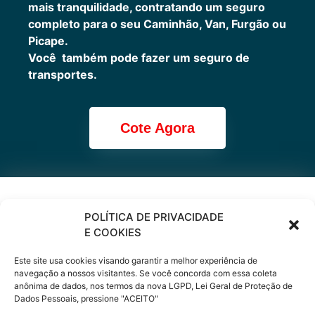
mais tranquilidade, contratando um seguro
completo para o seu Caminhão, Van, Furgão ou
Picape.
Você também pode fazer um seguro de
transportes.
Cote Agora
Cote online ou
POLÍTICA DE PRIVACIDADE
E COOKIES
peça via
Este site usa cookies visando garantir a melhor experiência de
WhatsApp
navegação a nossos visitantes. Se você concorda com essa coleta
anônima de dados, nos termos da nova LGPD, Lei Geral de Proteção de
Dados Pessoais, pressione "ACEITO"