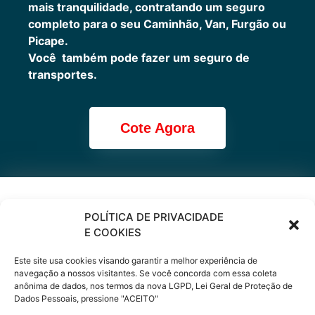
mais tranquilidade, contratando um seguro
completo para o seu Caminhão, Van, Furgão ou
Picape.
Você também pode fazer um seguro de
transportes.
Cote Agora
Cote online ou
POLÍTICA DE PRIVACIDADE
E COOKIES
peça via
Este site usa cookies visando garantir a melhor experiência de
WhatsApp
navegação a nossos visitantes. Se você concorda com essa coleta
anônima de dados, nos termos da nova LGPD, Lei Geral de Proteção de
Dados Pessoais, pressione "ACEITO"