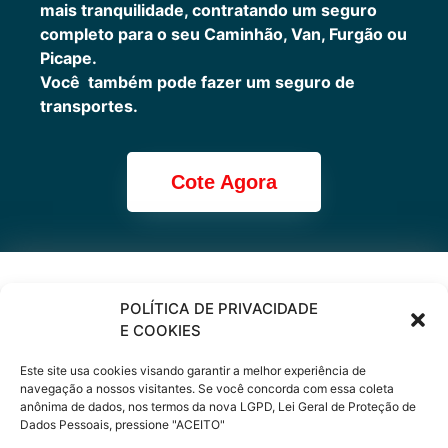
mais tranquilidade, contratando um seguro
completo para o seu Caminhão, Van, Furgão ou
Picape.
Você também pode fazer um seguro de
transportes.
Cote Agora
Cote online ou
POLÍTICA DE PRIVACIDADE
E COOKIES
peça via
Este site usa cookies visando garantir a melhor experiência de
WhatsApp
navegação a nossos visitantes. Se você concorda com essa coleta
anônima de dados, nos termos da nova LGPD, Lei Geral de Proteção de
Dados Pessoais, pressione "ACEITO"