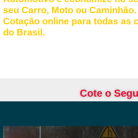
seu Carro, Moto ou Caminhão.
Cotação online para todas as 
do Brasil.
Cote o Segu