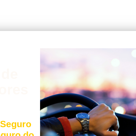
 de
ores
 Seguro
eguro do