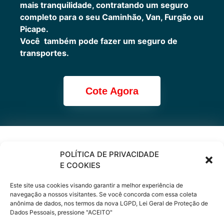
mais tranquilidade, contratando um seguro
completo para o seu Caminhão, Van, Furgão ou
Picape.
Você também pode fazer um seguro de
transportes.
Cote Agora
Cote online ou
POLÍTICA DE PRIVACIDADE
E COOKIES
peça via
Este site usa cookies visando garantir a melhor experiência de
WhatsApp
navegação a nossos visitantes. Se você concorda com essa coleta
anônima de dados, nos termos da nova LGPD, Lei Geral de Proteção de
Dados Pessoais, pressione "ACEITO"