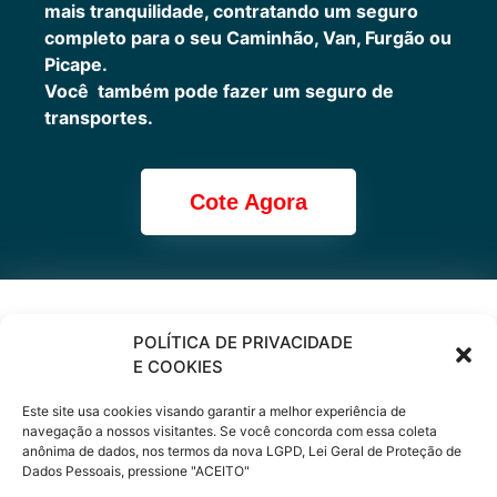
mais tranquilidade, contratando um seguro
completo para o seu Caminhão, Van, Furgão ou
Picape.
Você também pode fazer um seguro de
transportes.
Cote Agora
Cote online ou
POLÍTICA DE PRIVACIDADE
E COOKIES
peça via
Este site usa cookies visando garantir a melhor experiência de
WhatsApp
navegação a nossos visitantes. Se você concorda com essa coleta
anônima de dados, nos termos da nova LGPD, Lei Geral de Proteção de
Dados Pessoais, pressione "ACEITO"