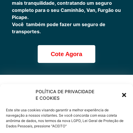
mais tranquilidade, contratando um seguro
completo para o seu Caminhão, Van, Furgão ou
Picape.
Você também pode fazer um seguro de
transportes.
Cote Agora
Cote online ou
POLÍTICA DE PRIVACIDADE
E COOKIES
peça via
Este site usa cookies visando garantir a melhor experiência de
WhatsApp
navegação a nossos visitantes. Se você concorda com essa coleta
anônima de dados, nos termos da nova LGPD, Lei Geral de Proteção de
Dados Pessoais, pressione "ACEITO"