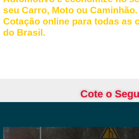
seu Carro, Moto ou Caminhão.
Cotação online para todas as 
do Brasil.
Cote o Segu