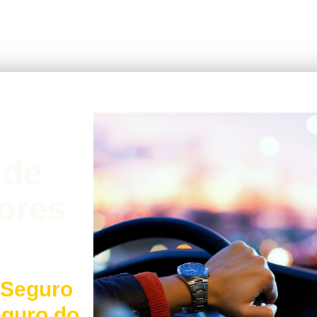
 de
ores
 Seguro
eguro do