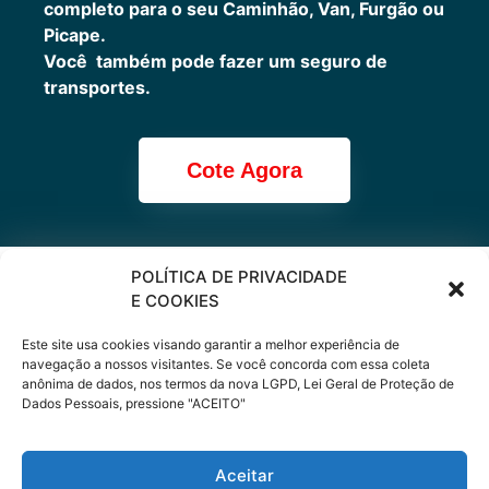
completo para o seu Caminhão, Van, Furgão ou
Picape.
Você também pode fazer um seguro de
transportes.
Cote Agora
POLÍTICA DE PRIVACIDADE
Cote online ou
E COOKIES
peça via
Este site usa cookies visando garantir a melhor experiência de
navegação a nossos visitantes. Se você concorda com essa coleta
anônima de dados, nos termos da nova LGPD, Lei Geral de Proteção de
WhatsApp
Dados Pessoais, pressione "ACEITO"
Aceitar
(11) 9 66200333