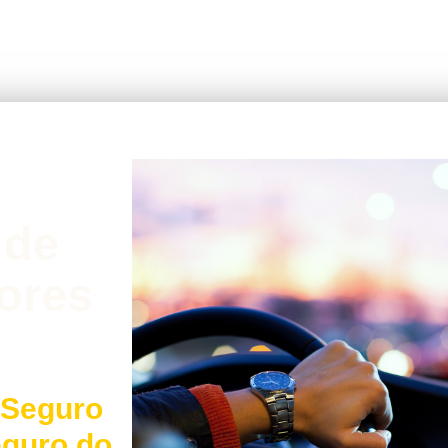
 de
ores
 Seguro
eguro do