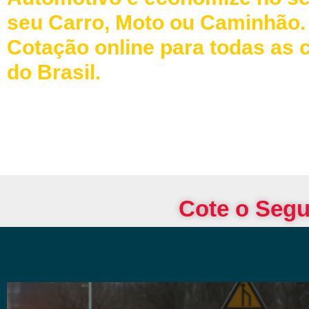
seu Carro, Moto ou Caminhão.
Cotação online para todas as 
do Brasil.
Cote o Segu