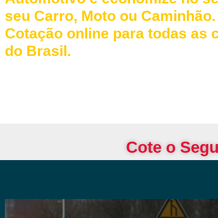
seu Carro, Moto ou Caminhão.
Cotação online para todas as 
do Brasil.
Cote o Segu