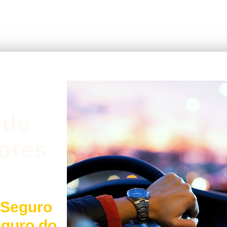
 de
ores
 Seguro
eguro do