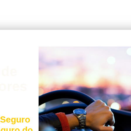
 de
ores
 Seguro
eguro do