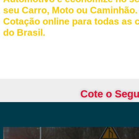
seu Carro, Moto ou Caminhão.
Cotação online para todas as 
do Brasil.
Cote o Segu