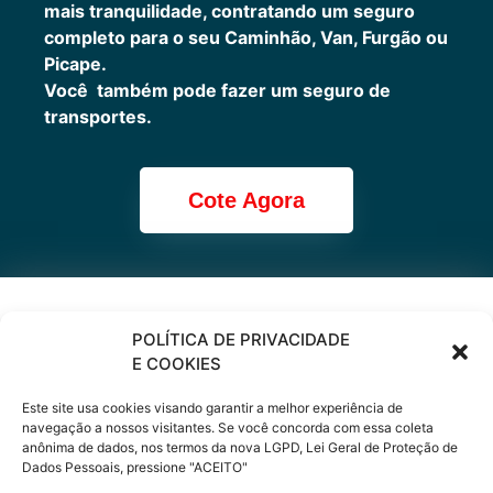
mais tranquilidade, contratando um seguro
completo para o seu Caminhão, Van, Furgão ou
Picape.
Você também pode fazer um seguro de
transportes.
Cote Agora
Cote online ou
POLÍTICA DE PRIVACIDADE
E COOKIES
peça via
Este site usa cookies visando garantir a melhor experiência de
WhatsApp
navegação a nossos visitantes. Se você concorda com essa coleta
anônima de dados, nos termos da nova LGPD, Lei Geral de Proteção de
Dados Pessoais, pressione "ACEITO"