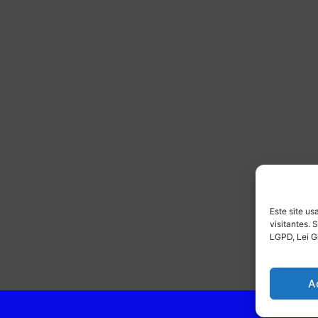
Este site u
visitantes.
LGPD, Lei G
A