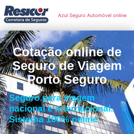
Azul Seguro Automóvel online
Cotação online de
Seguro de Viagem
Porto Seguro
Seguro para viagem
nacional e internacional.
Sistema 100% online