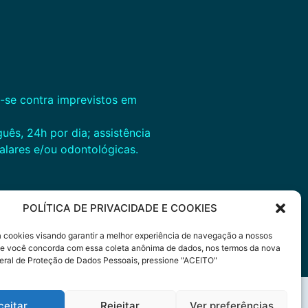
a-se contra imprevistos em
s, 24h por dia; assistência
alares e/ou odontológicas.
POLÍTICA DE PRIVACIDADE E COOKIES
sa cookies visando garantir a melhor experiência de navegação a nossos
 Se você concorda com essa coleta anônima de dados, nos termos da nova
eral de Proteção de Dados Pessoais, pressione "ACEITO"
ceitar
Rejeitar
Ver preferências