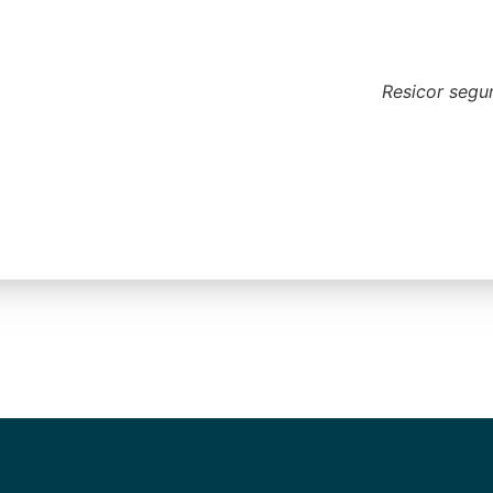
l
Resicor segu
 o item mais importante da 