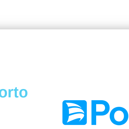
orto
uro de