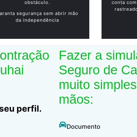
obstáculo.
conta com
rastread
aranta segurança sem abrir mão
da independência
contração
Fazer a simu
Suhai
Seguro de Car
muito simples
mãos:
eu perfil.
Documento