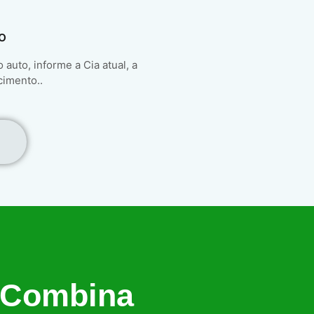
o
auto, informe a Cia atual, a
cimento..
 Combina