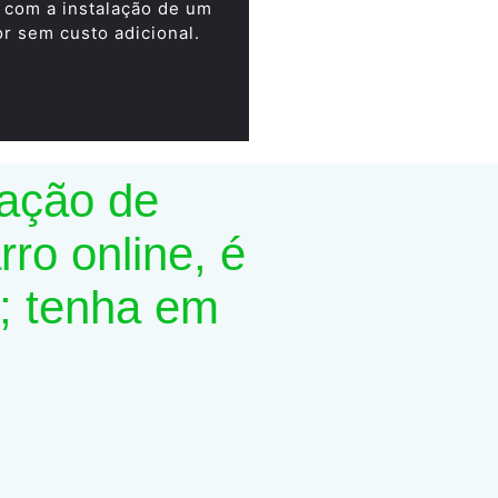
 com a instalação de um
or sem custo adicional.
lação de
ro online, é
; tenha em