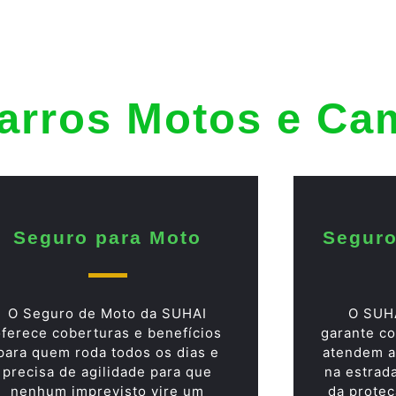
arros Motos e Ca
Seguro para Moto
Seguro
O Seguro de Moto da SUHAI
O SUH
oferece coberturas e benefícios
garante co
para quem roda todos os dias e
atendem a
precisa de agilidade para que
na estrad
nenhum imprevisto vire um
da proteç