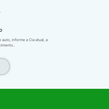
.
o
auto, informe a Cia atual, a
cimento..