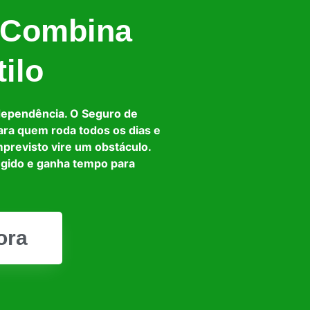
 Combina
ilo
dependência. O Seguro de
ara quem roda todos os dias e
mprevisto vire um obstáculo.
egido e ganha tempo para
ora