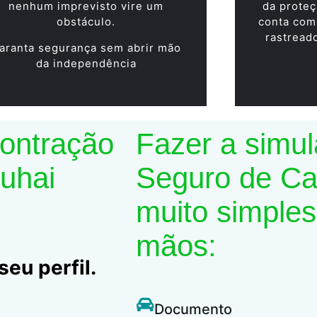
nenhum imprevisto vire um
da proteç
obstáculo.
conta com
rastread
aranta segurança sem abrir mão
da independência
contração
Fazer a simu
Suhai
Seguro de Car
muito simples
mãos:
eu perfil.
Documento