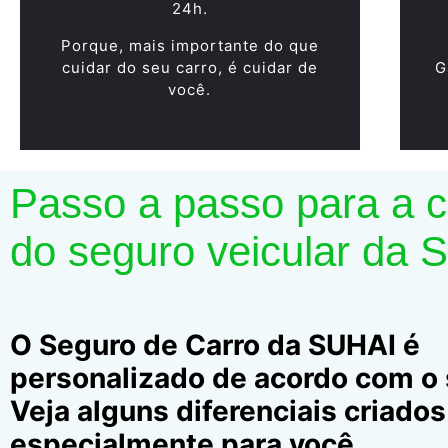
24h.
Porque, mais importante do que
cuidar do seu carro, é cuidar de
G
você.
Passo a passo para a 
do seguro veicular da 
O Seguro de Carro da SUHAI é
personalizado de acordo com o s
Veja alguns diferenciais criados
especialmente para você.