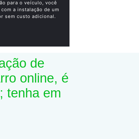
ão para o veículo, você
 com a instalação de um
or sem custo adicional.
lação de
ro online, é
; tenha em