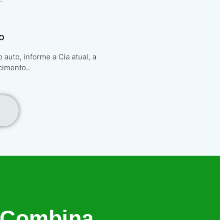
o
auto, informe a Cia atual, a
cimento..
 Combina