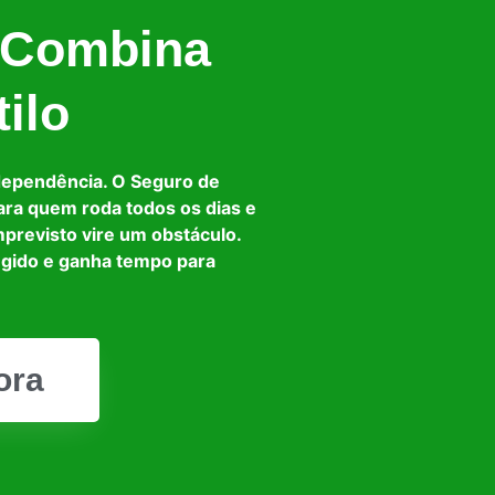
 Combina
ilo
dependência. O Seguro de
ara quem roda todos os dias e
mprevisto vire um obstáculo.
egido e ganha tempo para
ora