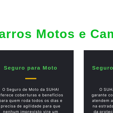
arros Motos e Ca
Seguro para Moto
Seguro
O Seguro de Moto da SUHAI
O SUH
oferece coberturas e benefícios
garante co
para quem roda todos os dias e
atendem a
precisa de agilidade para que
na estrad
nenhum imprevisto vire um
da proteç