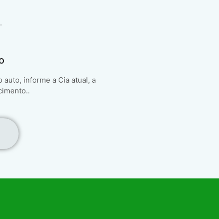
.
o
auto, informe a Cia atual, a
cimento..