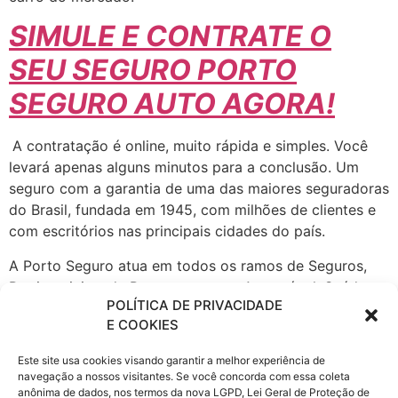
SIMULE E CONTRATE O
SEU SEGURO PORTO
SEGURO AUTO AGORA!
A contratação é online, muito rápida e simples. Você
levará apenas alguns minutos para a conclusão. Um
seguro com a garantia de uma das maiores seguradoras
do Brasil, fundada em 1945, com milhões de clientes e
com escritórios nas principais cidades do país.
A Porto Seguro atua em todos os ramos de Seguros,
Patrimoniais e de Pessoas, seguro Automóvel, Saúde
POLÍTICA DE PRIVACIDADE
Empresarial, fiança locatícia, Patrimonial, Vida e
E COOKIES
Transportes, Previdência, Consórcio de Imóveis e
Automóveis, Administração de Investimentos,
Este site usa cookies visando garantir a melhor experiência de
Financiamento, Capitalização e Cartão de Crédito,
navegação a nossos visitantes. Se você concorda com essa coleta
Proteção e Monitoramento, Serviços a Condomínios e
anônima de dados, nos termos da nova LGPD, Lei Geral de Proteção de