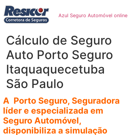
Ir
para
Azul Seguro Automóvel online
o
conteúdo
Cálculo de Seguro
Auto Porto Seguro
Itaquaquecetuba
São Paulo
A Porto Seguro, Seguradora
líder e especializada em
Seguro Automóvel,
disponibiliza a simulação